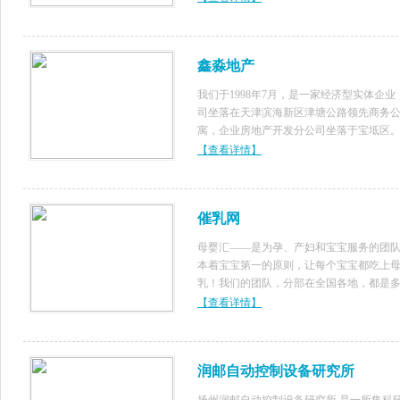
者的信赖和认可。
鑫淼地产
我们于1998年7月，是一家经济型实体企业
司坐落在天津滨海新区津塘公路领先商务
寓，企业房地产开发分公司坐落于宝坻区
业注册资金5000万元，主营房地产开发、
【查看详情】
产业务咨询，地产投资、工程装修和商品
售。具有国家三级开发资质。企业旗
催乳网
母婴汇——是为孕、产妇和宝宝服务的团
本着宝宝第一的原则，让每个宝宝都吃上
乳！我们的团队，分部在全国各地，都是
从事医疗工作的专科类、技术类人员，都
【查看详情】
家资质的上岗证书。现在所从事的项目：
开奶、无痛催乳、排哺乳期的增生等，产
满
润邮自动控制设备研究所