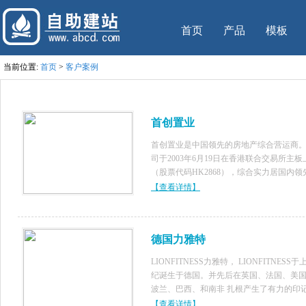
首页
产品
模板
当前位置:
首页
>
客户案例
首创置业
首创置业是中国领先的房地产综合营运商
司于2003年6月19日在香港联合交易所主板
（股票代码HK2868），综合实力居国内领
位。
【查看详情】
德国力雅特
LIONFITNESS力雅特， LIONFITNESS于
纪诞生于德国。并先后在英国、法国、美
波兰、巴西、和南非 扎根产生了有力的印
影响,凭借质量好性能好而得到业界和健身
【查看详情】