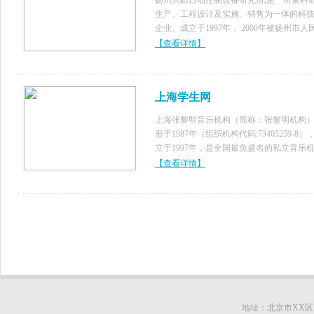
扬州润邮自动控制设备研究所,是一所集科
生产、工程设计及实施、销售为一体的科
企业。成立于1997年， 2000年被扬州市人
府首批认定为《民营科技企业》，2002年
【查看详情】
定为《江苏省民营科技企业》，江苏省生
促进网成员、是多家水利厅
上海学生网
上海张黎明音乐机构（简称：张黎明机构
形于1987年（组织机构代码:73405259-8）
立于1997年，是全国最负盛名的私立音乐
构。 机构最大的教学成果（学院精品课程
【查看详情】
——复式亲子课程、复式音乐教学 及 张氏
启蒙
地址：北京市XX区XX