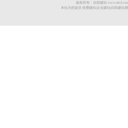
版权所有：自助建站 www.abcd.com © 201
本站为您提供:免费建站|企业建站|自助建站|