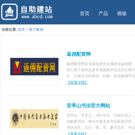
首页
产品
模板
当前位置:
首页
>
客户案例
返佣配资网
返佣配资网是全国首家贵金属原油返佣网
前汇聚了国内众多有省级政府批文的正规
台，正规合法的黄金、白银、原油返佣平台
返,返佣准时,透明足额. 方便广大投资者放
【查看详情】
择和免费开户，返佣金给投资者以降低交
本；此外，返佣配资网拥有顶尖的贵金
安亭山书法官方网站
安亭山：字玄之，1967年生，河南许昌人
幼酷爱书法，师从中著名名书法家梁宝宪
有琛先生。以行。楷。草。篆书见长。书
品曾多次入选全国性大型展赛，获得一等
【查看详情】