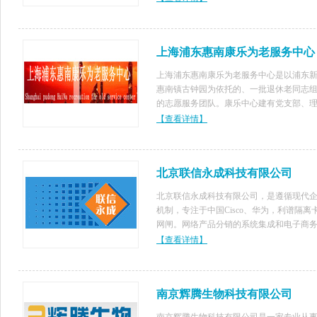
金奖、银奖、20余次。作品入编10多部大
籍。部分作品被主办方永久收藏。现
上海浦东惠南康乐为老服务中心
上海浦东惠南康乐为老服务中心是以浦东
惠南镇古钟园为依托的、一批退休老同志
的志愿服务团队。康乐中心建有党支部、
会、监事会，现有24个团队，共有管理人
【查看详情】
队员513人，以“康乐为老、老有所为、志
务、无私奉献”为康乐精神，常年开展
北京联信永成科技有限公司
北京联信永成科技有限公司，是遵循现代
机制，专注于中国Cisco、华为，利谱隔离
网闸。网络产品分销的系统集成和电子商
发的高新技术企业。公司设有多个部门，
【查看详情】
括：网络产品分销、系统集成部、软件开
系统集成。公司系美国CISCO的高级
南京辉腾生物科技有限公司