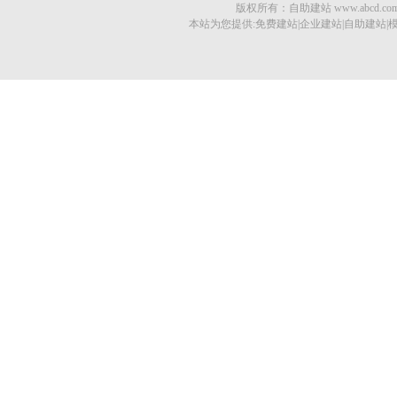
版权所有：自助建站 www.abcd.com © 201
本站为您提供:免费建站|企业建站|自助建站|