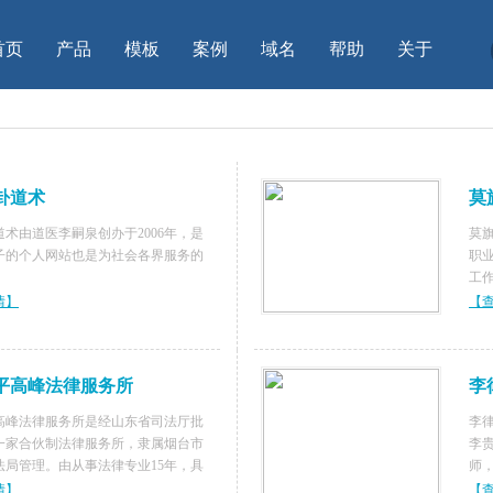
首页
产品
模板
案例
域名
帮助
关于
卦道术
莫
术由道医李嗣泉创办于2006年，是
莫
子的个人网站也是为社会各界服务的
职
。
工
校
情】
【
书
现
平高峰法律服务所
李
高峰法律服务所是经山东省司法厅批
李
一家合伙制法律服务所，隶属烟台市
李
法局管理。由从事法律专业15年，具
师
论水平和丰富实践经验的所主任宫本
师
情】
【