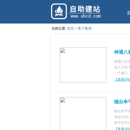
当前位置:
首页
>
客户案例
神通八
神通八卦道
道人吁泉
一个窗口
【查看详
烟台牟
烟台牟平
准设立的
牟平区司
有较高理
【查看详