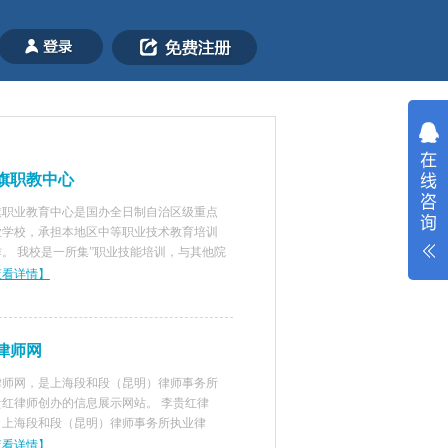
旗职教中心
旗职业教育中心是国办全日制自治区级重点
业学校，承担本地区中等职业技术教育培训
作。 我校是一所集”职业技能培训，与其他院
联合办学，成人学员入校学习，发放毕业证
查看详情】
，就业导向“五位一体的综合性职业技能学校
有专业：现代农艺技
律师网
律师网，是上海段和段（昆明）律师事务所
贵红律师创办的信息展示网站。 李贵红律
，上海段和段（昆明）律师事务所执业律
，法学学士，中共党员，曾在司法机关工作
查看详情】