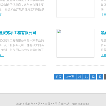
塑料托盘有限公司是专业从事塑料物
河
发及制造的供应商，数年来公司主要
媒
储、 物流和生产线所使用塑料制品的
来
划和生产，公司以市场为导向，吸收
向
情】
【
进物流塑料制品理念， 以节省空间、
业
、降低物流设备采购成本、
托
阳展览示工程有限公司
黑
展览展示工程有限公司是一家专业的
黑颜
设计及工程服务公司，拥有强大的高
音
、策划、创作团队与独立完善的施工
推
展图设计、展厅搭建、会务策划为一
钢
情】
【
热衷的服务于政府部门和各大企业。
乐器
，尊重原创，洁阳的每一笔都是独具
典钢
首页
上一页
10
11
12
13
地址：北京市XX区XX大厦XX号 客服电话：010-88888888