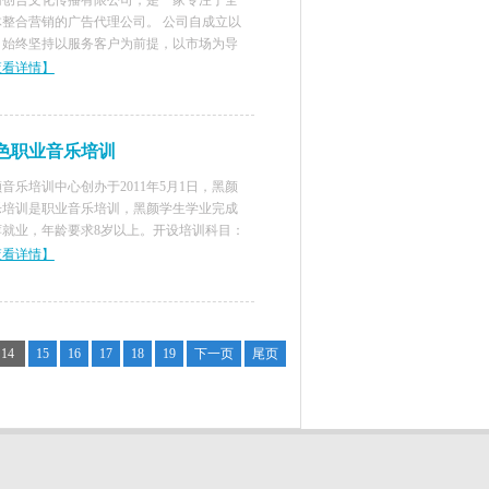
南创合文化传播有限公司，是一家专注于全
体整合营销的广告代理公司。 公司自成立以
，始终坚持以服务客户为前提，以市场为导
，以提升企业品牌影响力为动力，以实现企
查看详情】
收益最大化和带动企业经济增长为目标，依
丰富的实力媒体资源和专业的营销策划
色职业音乐培训
音乐培训中心创办于2011年5月1日，黑颜
乐培训是职业音乐培训，黑颜学生学业完成
荐就业，年龄要求8岁以上。开设培训科目：
琴，吉它，贝司，架子鼓，流行歌曲唱法。
查看详情】
类70元/节（一次性交费10课时600元），古
琴80元/节，流行
14
15
16
17
18
19
下一页
尾页