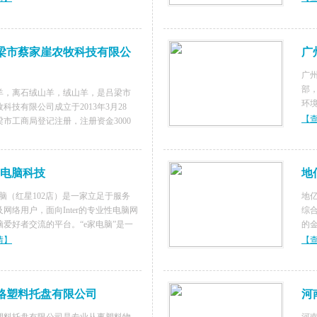
建，（曾获得的主要荣誉：全国人民
过
、山东省模范司法所长、山东省优
多识
梁市蔡家崖农牧科技有限公
广
广
部
羊，离石绒山羊，绒山羊，是吕梁市
环
科技有限公司成立于2013年3月28
业
【
市工商局登记注册，注册资金3000
和
开设的一家养殖公司，目前占地已达3
情】
环境
公司羊场位于吕梁市离石区红眼川乡
总投资1708.3
家电脑科技
地
脑（红星102店）是一家立足于服务
地
网络用户，面向Inter的专业性电脑网
综
脑爱好者交流的平台。“e家电脑”是一
的
性质”的电脑专营店，我们保证所有商品
英
情】
【
，一经发现假货、水货“假一赔百”。公
团
河岗顶，
与
格塑料托盘有限公司
河