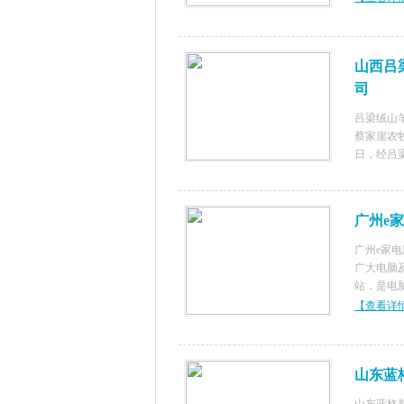
峰牵头创
调解能手
山西吕
司
吕梁绒山
蔡家崖农牧
日，经吕梁
万元整。
【查看详
万平米，
新社科村，
广州e
广州e家电
广大电脑及
站，是电
家“连锁
【查看详
均属正品
司位于天
山东蓝