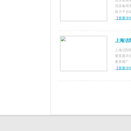
山东蓝格
流设备研
致力于仓
设计、规
【查看详
了国外先
提高效率
上海洁
上海洁阳
展览展示
素质推广
队伍，集
【查看详
体，积极
设计经典