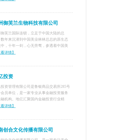
，具有丰富的司法实践经验，执业多年，见
广。 执业至
州御芙兰生物科技有限公司
州御芙兰国际连锁，立足于中国大陆的总
，数年来沉潜到中国美业林林总总的原生态
境中，十年一剑，心无旁骛，参透着中国美
潜生、勃发的逻辑，从而积蓄起深厚的底蕴
查看详情】
超拔的气度，从而建立起良好的美业“生态软
”。
亿投资
亿投资管理有限公司是鲁银商品交易所285号
合会员单位，是一家专业从事金融投资服务
金融机构。地亿汇聚国内金融投资行业精
，组成专业化的风险控制，研发与客户服务
查看详情】
队，致力于打造国际原油投资与交易、咨询
分析、研究与创新的全方位综合型投资平
南创合文化传播有限公司