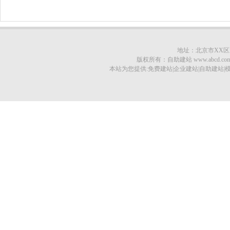
地址：北京市XX区XX
版权所有：自助建站 www.abcd.com © 201
本站为您提供:免费建站|企业建站|自助建站|